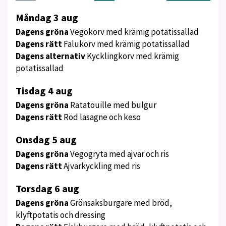
Meny
Måndag 3 aug
för
Dagens gröna
Vegokorv med krämig potatissallad
vecka
Dagens rätt
Falukorv med krämig potatissallad
32
Dagens alternativ
Kycklingkorv med krämig
potatissallad
Tisdag 4 aug
Dagens gröna
Ratatouille med bulgur
Dagens rätt
Röd lasagne och keso
Onsdag 5 aug
Dagens gröna
Vegogryta med ajvar och ris
Dagens rätt
Ajvarkyckling med ris
Torsdag 6 aug
Dagens gröna
Grönsaksburgare med bröd,
klyftpotatis och dressing