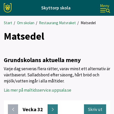
Meny
Skyttorp skola
Start
/
Om skolan
/
Restaurang Matvraket
/
Matsedel
Matsedel
Grundskolans aktuella meny
Varje dag serveras flera rätter, varav minst ett alternativ är
växtbaserat. Salladsbord efter säsong, hårt bröd och
mjölk/vatten ingår i alla måltider.
Läs mer på maltidsservice.uppsala.se
Vecka 32
Skriv ut